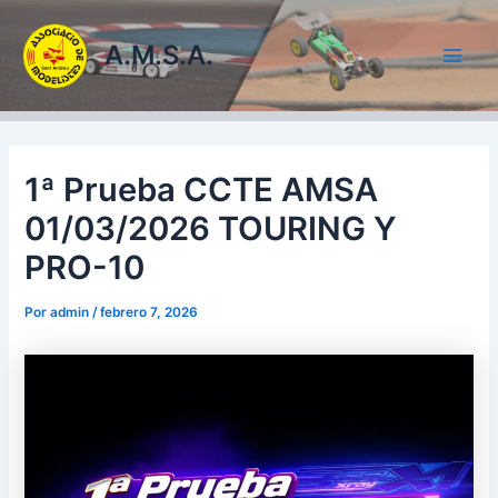
Ir
al
A.M.S.A.
contenido
Main
Men
1ª Prueba CCTE AMSA
01/03/2026 TOURING Y
PRO-10
Por
admin
/
febrero 7, 2026