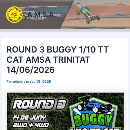
Ir
al
A.M.S.A.
contenido
Main
Men
ROUND 3 BUGGY 1/10 TT
CAT AMSA TRINITAT
14/06/2026
Por
admin
/
mayo 18, 2026