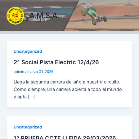
Ir
al
A.M.S.A.
contenido
Main
Men
Uncategorized
2ª Social Pista Electric 12/4/26
admin
/
marzo 31, 2026
Llega la segunda carrera del año a nuestro circuito.
Como siempre, una carrera abierta a todo el mundo
y apta […]
Uncategorized
1º PRUEBA CCTE LLEIDA 29/03/2026